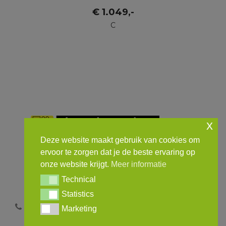
€
1.049
,-
C
x
Deze website maakt gebruik van cookies om
ervoor te zorgen dat je de beste ervaring op
onze website krijgt.
Meer informatie
Technical
Technical
Statistics
Home
Contact
Meer informatie
Statistics
0162-431035
info@theoleenders.nl
Marketing
Marketing