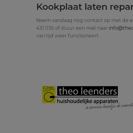
Kookplaat laten repa
Neem vandaag nog contact op met de ex
431 035 of stuur een mail naar
info@theo
van tijd weer functioneert.