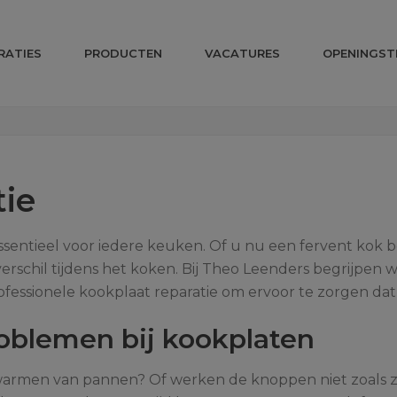
RATIES
PRODUCTEN
VACATURES
OPENINGST
tie
entieel voor iedere keuken. Of u nu een fervent kok ben
schil tijdens het koken. Bij Theo Leenders begrijpen w
ofessionele kookplaat reparatie om ervoor te zorgen dat 
blemen bij kookplaten
armen van pannen? Of werken de knoppen niet zoals z