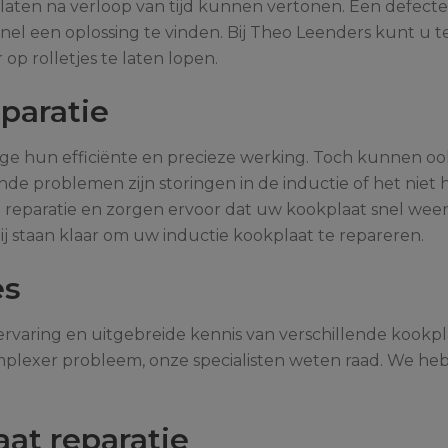
en na verloop van tijd kunnen vertonen. Een defecte 
 snel een oplossing te vinden. Bij Theo Leenders kunt u
p rolletjes te laten lopen.
eparatie
ege hun efficiënte en precieze werking. Toch kunnen 
 problemen zijn storingen in de inductie of het niet
at reparatie en zorgen ervoor dat uw kookplaat snel wee
ij staan klaar om uw inductie kookplaat te repareren.
es
ervaring en uitgebreide kennis van verschillende kook
plexer probleem, onze specialisten weten raad. We he
aat reparatie