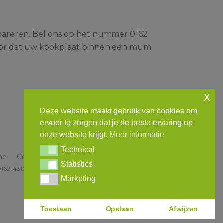
pareren. Bel ons op het nummer 0162
oor dat uw kookplaat binnen een mum
x
Deze website maakt gebruik van cookies om
ervoor te zorgen dat je de beste ervaring op
onze website krijgt.
Meer informatie
Technical
Technical
me
Contact
Meer informatie
Statistics
Statistics
0162-431035
info@theoleenders.nl
Marketing
Marketing
Toestaan
Opslaan
Afwijzen