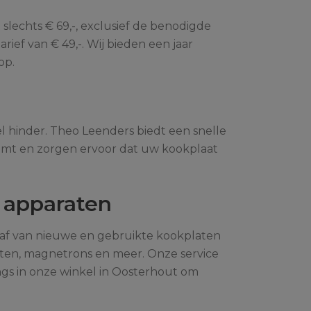
slechts € 69,-, exclusief de benodigde
ief van € 49,-. Wij bieden een jaar
op.
el hinder. Theo Leenders biedt een snelle
komt en zorgen ervoor dat uw kookplaat
 apparaten
chaf van nieuwe en gebruikte kookplaten
sten, magnetrons en meer. Onze service
gs in onze winkel in Oosterhout om