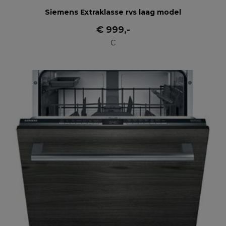
Siemens Extraklasse rvs laag model
€
999
,-
C