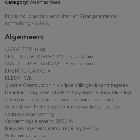
Category:
Wasmachines
Prijs is incl. plaatsen, aansluiten en 5 jaar garantie na
aanmelding via Asko
Algemeen:
CAPACITEIT:
8 kg
CENTRIFUGE TOERENTAL:
1400 tr/min.
AANTAL PROGRAMMA’S:
15 programma’s
ENERGIEKLASSE:
A
KLEUR:
Wit
Quattro Construction™ – Vrijwel trillingsvrij centrifugeren
Deurafdichting: Steel Steal™ – hygienische deurafdichting
Volledig roestvrijstalen binnen- en buitentrommel
Active Drum technology voor maximaal resultaat en
optimale bescherming
Verwarmings element: 2000 W
Nauwkeurige temperatuurregeling (+/-1°C)
Waterniveausensor