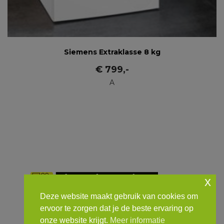
Siemens Extraklasse 8 kg
€
799
,-
A
x
Deze website maakt gebruik van cookies om
ervoor te zorgen dat je de beste ervaring op
onze website krijgt.
Meer informatie