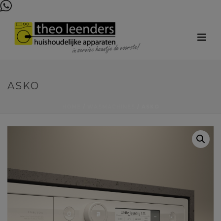
ASKO
HOME
/
WASMACHINES
/ ASKO