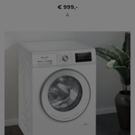
€
999
,-
A