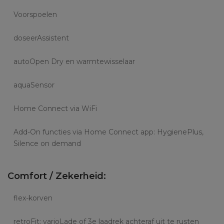
Voorspoelen
doseerAssistent
autoOpen Dry en warmtewisselaar
aquaSensor
Home Connect via WiFi
Add-On functies via Home Connect app: HygienePlus,
Silence on demand
Comfort / Zekerheid:
flex-korven
retroFit: varioLade of 3e laadrek achteraf uit te rusten