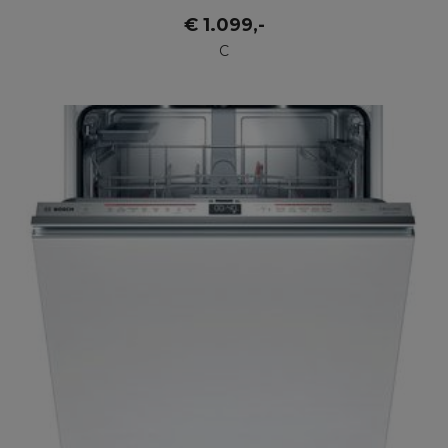
€
1.099
,-
C