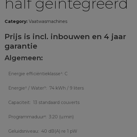
half geïntegreerd
Category:
Vaatwasmachines
Prijs is incl. inbouwen en 4 jaar
garantie
Algemeen:
Energie efficiëntieklasse¹: C
Energie² / Water³: 74 kWh / 9 liters
Capaciteit: 13 standaard couverts
Programmaduur⁴: 3:20 (u:min)
Geluidsniveau: 40 dB(A) re 1 pW