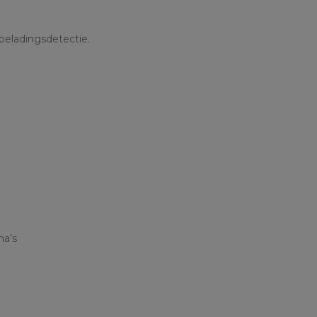
 beladingsdetectie.
ma’s