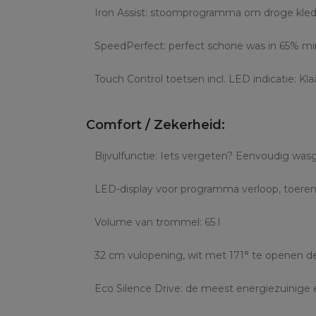
Iron Assist: stoomprogramma om droge kled
SpeedPerfect: perfect schone was in 65% mind
Touch Control toetsen incl. LED indicatie: Kl
Comfort / Zekerheid:
Bijvulfunctie: Iets vergeten? Eenvoudig wa
LED-display voor programma verloop, toerenta
Volume van trommel: 65 l
32 cm vulopening, wit met 171° te openen d
Eco Silence Drive: de meest energiezuinige 