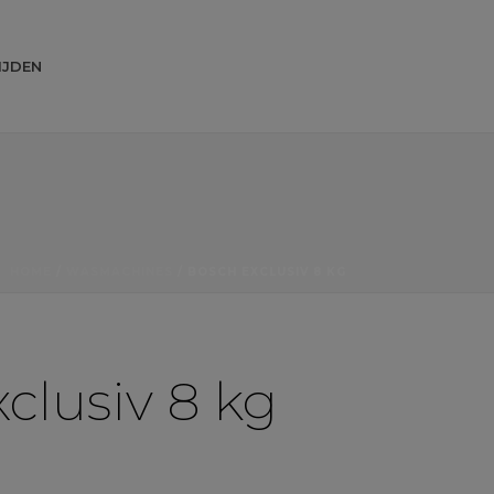
IJDEN
HOME
/
WASMACHINES
/ BOSCH EXCLUSIV 8 KG
clusiv 8 kg