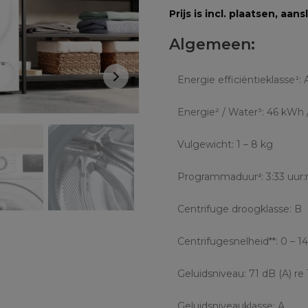
Prijs is incl. plaatsen, aan
Algemeen:
Energie efficiëntieklasse¹: 
Energie² / Water³: 46 kWh / 
Vulgewicht: 1 – 8 kg
Programmaduur⁴: 3:33 uur
Centrifuge droogklasse: B
Centrifugesnelheid**: 0 – 
Geluidsniveau: 71 dB (A) re
Geluidsniveauklasse: A