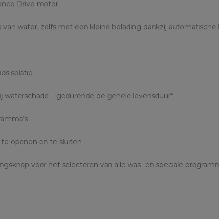
ilence Drive motor
ik van water, zelfs met een kleine belading dankzij automatische
e
dsisolatie
bij waterschade – gedurende de gehele levensduur*
ogramma’s
te openen en te sluiten
ngsknop voor het selecteren van alle was- en speciale program