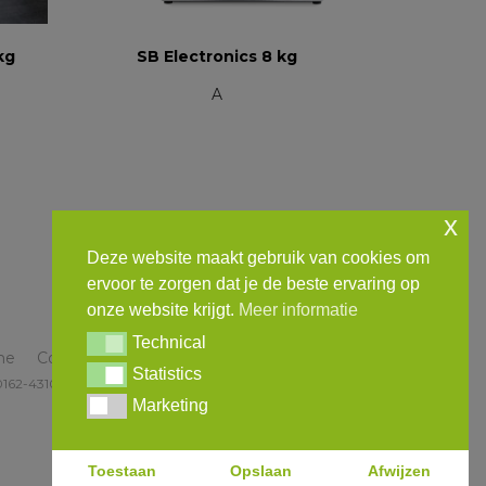
kg
SB Electronics 8 kg
A
x
Deze website maakt gebruik van cookies om
ervoor te zorgen dat je de beste ervaring op
onze website krijgt.
Meer informatie
Technical
Technical
me
Contact
Meer informatie
Statistics
Statistics
0162-431035
info@theoleenders.nl
Marketing
Marketing
Toestaan
Opslaan
Afwijzen