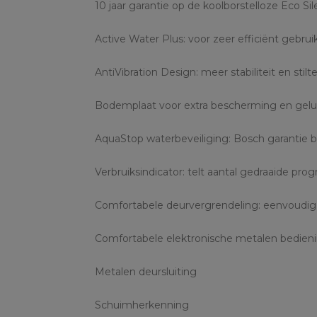
10 jaar garantie op de koolborstelloze Eco S
Active Water Plus: voor zeer efficiënt gebru
AntiVibration Design: meer stabiliteit en stilt
Bodemplaat voor extra bescherming en gelui
AquaStop waterbeveiliging: Bosch garantie 
Verbruiksindicator: telt aantal gedraaide pr
Comfortabele deurvergrendeling: eenvoudig 
Comfortabele elektronische metalen bedieni
Metalen deursluiting
Schuimherkenning