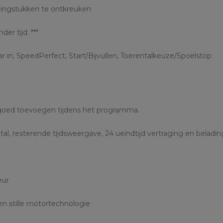
ingstukken te ontkreuken
er tijd. ***
aar in, SpeedPerfect, Start/Bijvullen, Toerentalkeuze/Spoelstop
sgoed toevoegen tijdens het programma.
l, resterende tijdsweergave, 24 ueindtijd vertraging en beladin
eur
en stille motortechnologie