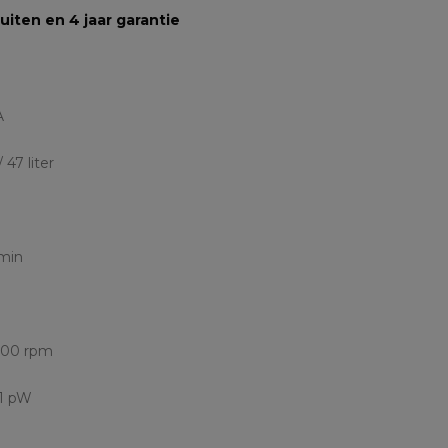
sluiten en 4 jaar garantie
A
47 liter
:min
1400 rpm
 1 pW